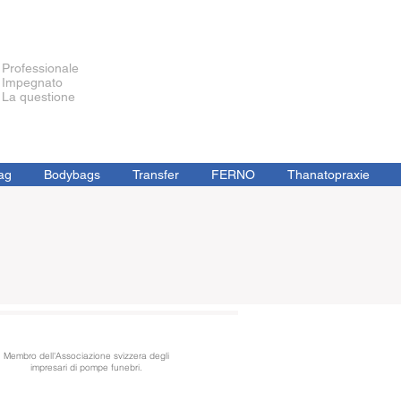
Professionale
Impegnato
La questione
ag
Bodybags
Transfer
FERNO
Thanatopraxie
Membro dell'Associazione svizzera degli
impresari di pompe funebri.