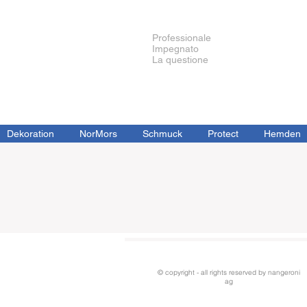
Professionale
Impegnato
La questione
Dekoration
NorMors
Schmuck
Protect
Hemden
© copyright - all rights reserved by nangeroni
ag