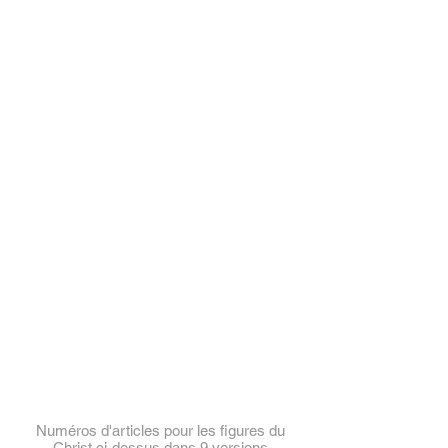
Christuskörper Nickel
Numéros d'articles pour les figures du
Christ ci-dessus dans 9 versions