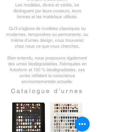
Les modèles, divers et variés,
se
distinguent par leurs couleurs, leurs
formes et les matériaux utilisés.
Qu'il s'agisse de modèles classiques ou
modernes, temporaires ou permanents, ou
même d'urnes design, vous trouverez
chez nous ce que vous cherchez.
Bien entendu, nous proposons également
des urnes biodégradables. Fabriquées en
Arboform et 100 % biodégradables, ces
urnes reflètent la conscience
environnementale actuelle.
Catalogue d'urnes