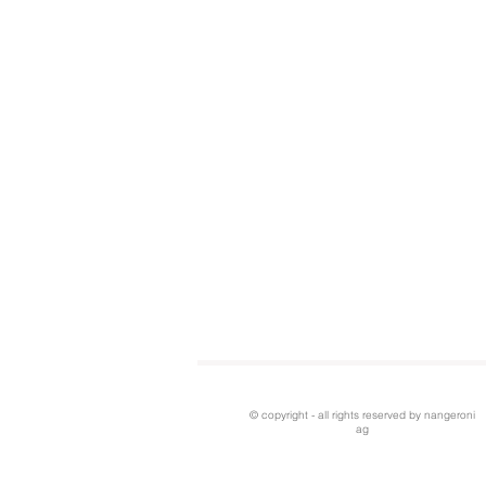
© copyright - all rights reserved by nangeroni
ag