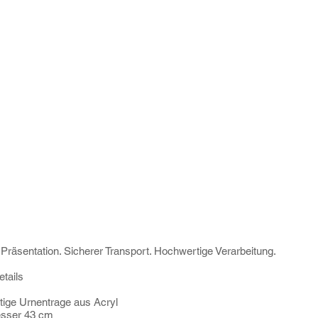
Präsentation. Sicherer Transport. Hochwertige Verarbeitung.
tails
ige Urnentrage aus Acryl
sser 43 cm