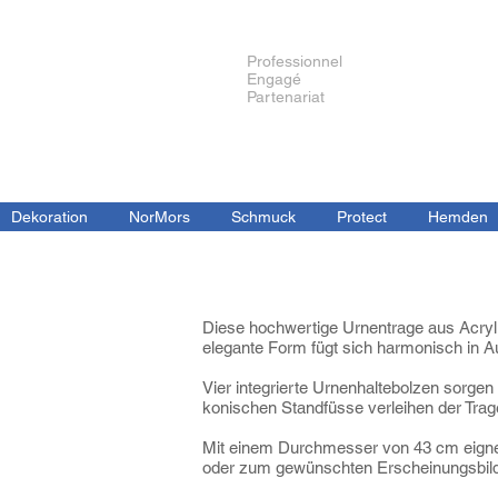
Professionnel
Engagé
Partenariat
Dekoration
NorMors
Schmuck
Protect
Hemden
Diese hochwertige Urnentrage aus Acryl w
elegante Form fügt sich harmonisch in 
Vier integrierte Urnenhaltebolzen sorgen
konischen Standfüsse verleihen der Trag
Mit einem Durchmesser von 43 cm eignet
oder zum gewünschten Erscheinungsbild