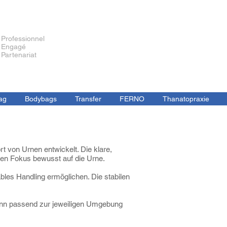
Professionnel
Engagé
Partenariat
ag
Bodybags
Transfer
FERNO
Thanatopraxie
rt von Urnen entwickelt. Die klare,
den Fokus bewusst auf die Urne.
ables Handling ermöglichen. Die stabilen
kann passend zur jeweiligen Umgebung