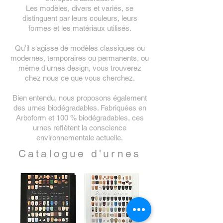
Les modèles, divers et variés,
se
distinguent par leurs couleurs, leurs
formes et les matériaux utilisés.
Qu'il s'agisse de modèles classiques ou
modernes, temporaires ou permanents, ou
même d'urnes design, vous trouverez
chez nous ce que vous cherchez.
Bien entendu, nous proposons également
des urnes biodégradables. Fabriquées en
Arboform et 100 % biodégradables, ces
urnes reflètent la conscience
environnementale actuelle.
Catalogue d'urnes