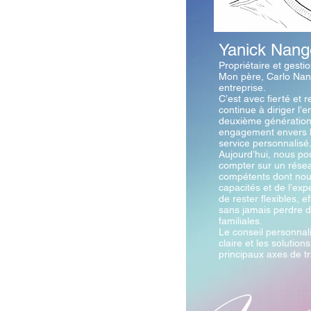
Yanick Nang
Propriétaire et gesti
Mon père, Carlo Nang
entreprise.
C’est avec fierté et 
continue à diriger l’e
deuxième génération
engagement envers la 
service personnalisé
Aujourd’hui, nous p
compter sur un rése
compétents dont nous
capacités et de l’exp
de rester flexibles, e
sans jamais perdre d
familiales.
Le conseil personnal
claire et les solutio
principaux axes de tr