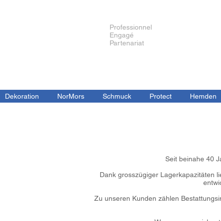
Professionnel
Engagé
Partenariat
Dekoration
NorMors
Schmuck
Protect
Hemden
Seit beinahe 40 J
Dank grosszügiger Lagerkapazitäten li
entwi
Zu unseren Kunden zählen Bestattungsins