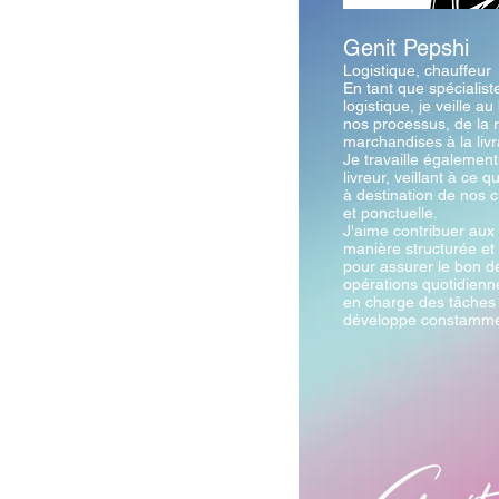
Genit Pepshi
Logistique, chauffeur
En tant que spécialist
logistique, je veille 
nos processus, de la 
marchandises à la livr
Je travaille égalemen
livreur, veillant à ce 
à destination de nos c
et ponctuelle.
J'aime contribuer aux p
manière structurée et 
pour assurer le bon 
opérations quotidienn
en charge des tâches a
développe constamme