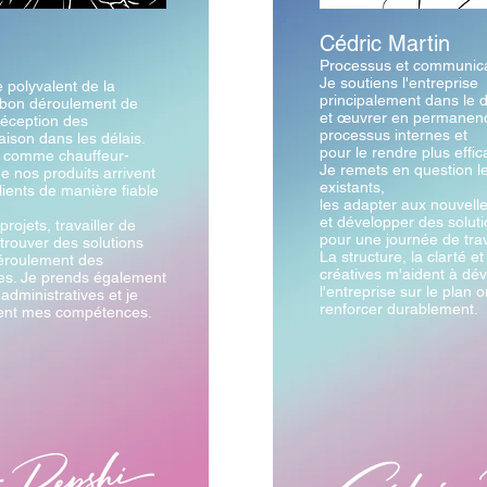
Cédric Martin
Processus et communica
Je soutiens l'entreprise
e polyvalent de la
principalement dans le 
au bon déroulement de
et œuvrer en permanence
réception des
processus internes et
aison dans les délais.
pour le rendre plus effic
t comme chauffeur-
Je remets en question l
que nos produits arrivent
existants,
lients de manière fiable
les adapter aux nouvell
et développer des solut
rojets, travailler de
pour une journée de tra
trouver des solutions
La structure, la clarté et
déroulement des
créatives m'aident à dé
es. Je prends également
l'entreprise sur le plan o
dministratives et je
renforcer durablement.
nt mes compétences.