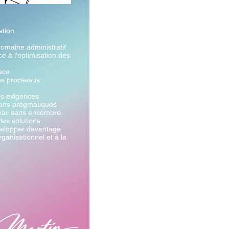
tion
domaine administratif
 à l'optimisation des
ace.
es processus
es exigences
ions pragmatiques
vail sans encombre.
 les solutions
velopper davantage
rganisationnel et à la