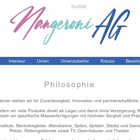
SUISSE
Interieur
Urnen
Urnenzubehör
Kreuze
Beschl
Philosophie
ahren stehen wir für Zuverlässigkeit, Innovation und partnerschaftlic
efern wir viele Produkte direkt ab Lager und damit ohne Verzögerung.
ckeln wir spezifische Massanfertigungen mit höchster Sorgfalt und Präz
titute, Sterbebegleiter, Altersheime, Spitex, Spitäler, Städte und Ge
Polizei, Rettungsdienste sowie TV, Opernhäuser und Theater.