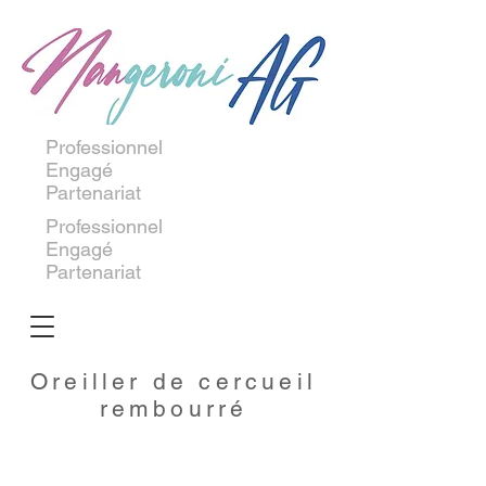
Professionnel
Engagé
Partenariat
Professionnel
Engagé
Partenariat
Oreiller de cercueil
rembourré
LUXE 700 573
LUXE 700 573 XXL
Sargkissen
Sargkissen
Weiss
Weiss