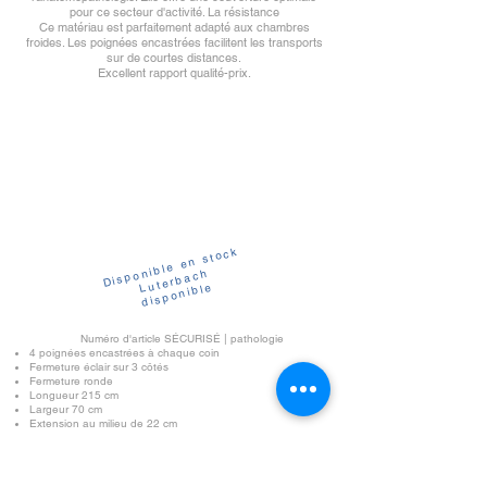
pour ce secteur d'activité. La résistance
Ce matériau est parfaitement adapté aux chambres
froides. Les poignées encastrées facilitent les transports
sur de courtes distances.
Excellent rapport qualité-prix.
Disponible en stock
Luterbach
disponible
Numéro d'article SÉCURISÉ | pathologie
4 poignées encastrées à chaque coin
Fermeture éclair sur 3 côtés
Fermeture ronde
Longueur 215 cm
Largeur 70 cm
Extension au milieu de 22 cm
Poids 750 grammes
Épaisseur de la feuille : 150 µm
LDPE Polyéthylène
Capacité de charge 120 kg