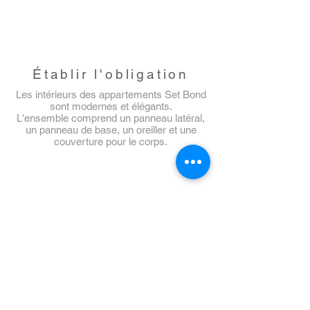
Établir l'obligation
Les intérieurs des appartements Set Bond
sont modernes et élégants.
L'ensemble comprend un panneau latéral,
un panneau de base, un oreiller et une
couverture pour le corps.
Set Bond
Set Bond
Set
Set
Interieur
Interieur
Noble
Noble
Collection
Collection