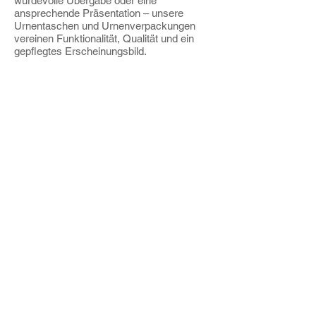
würdevolle Übergabe oder eine
ansprechende Präsentation – unsere
Urnentaschen und Urnenverpackungen
vereinen Funktionalität, Qualität und ein
gepflegtes Erscheinungsbild.