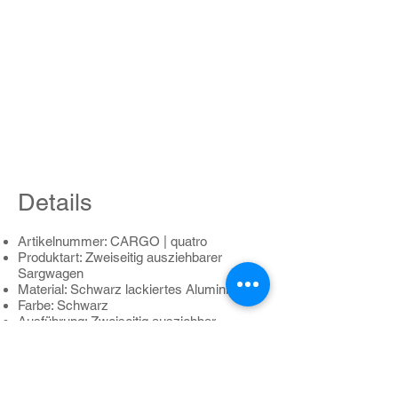
Details
Artikelnummer: CARGO | quatro
Produktart: Zweiseitig ausziehbarer
Sargwagen
Material: Schwarz lackiertes Aluminium
Farbe: Schwarz
Aus
führung: Zweiseitig ausziehbar
Raddurchmesser: 125 mm (12,5 cm)
Rollen: 4 Lenkrollen, davon 2 mit
Feststellbremse
Tragfähigkeit: 200 kg