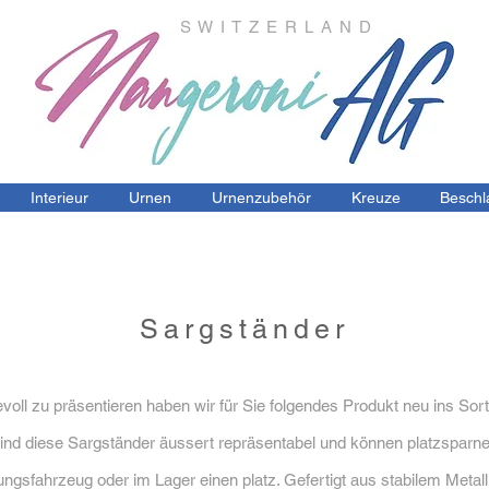
S W I T Z E R L A N D
Interieur
Urnen
Urnenzubehör
Kreuze
Beschl
Sargständer
oll zu präsentieren haben wir für Sie folgendes Produkt neu ins S
 sind diese Sargständer äussert repräsentabel und können platzspa
ngsfahrzeug oder im Lager einen platz. Gefertigt aus stabilem Metall.