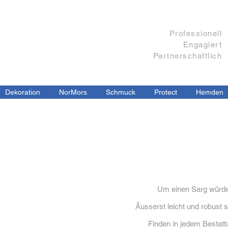
Professionell
Engagiert​
Partnerschaftlich
Dekoration
NorMors
Schmuck
Protect
Hemden
Um einen Sarg würdev
Äusserst leicht und robust
Finden in jedem Bestattu