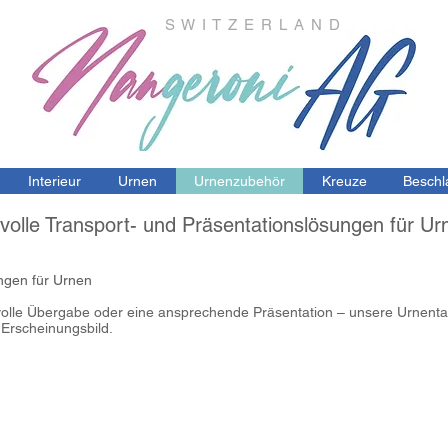
S W I T Z E R L A N D
Interieur
Urnen
Urnenzubehör
Kreuze
Beschl
lvolle Transport- und Präsentationslösungen für Ur
ungen für Urnen
evolle Übergabe oder eine ansprechende Präsentation – unsere Urnen
s Erscheinungsbild.