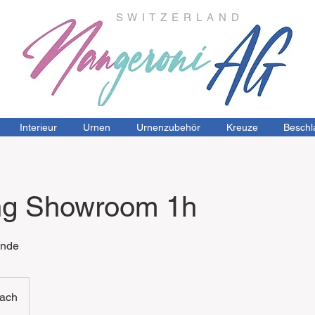
S W I T Z E R L A N D
Interieur
Urnen
Urnenzubehör
Kreuze
Beschl
ng Showroom 1h
unde
bach