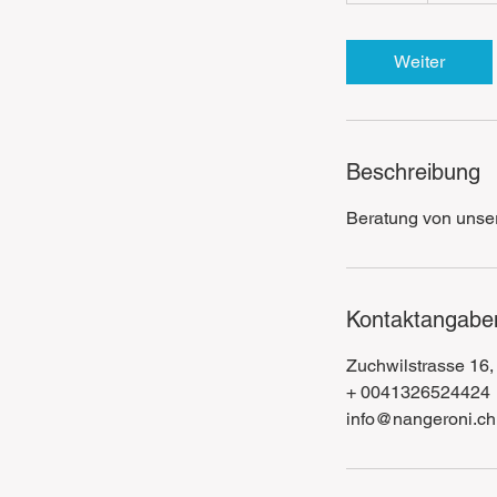
t
d
Weiter
Beschreibung
Beratung von unser
Kontaktangabe
Zuchwilstrasse 16,
+ 0041326524424
info@nangeroni.ch