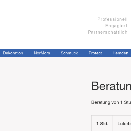
Professionell
Engagiert​
Partnerschaftlich
Dekoration
NorMors
Schmuck
Protect
Hemden
Beratu
Beratung von 1 St
1 Std.
1
Luter
S