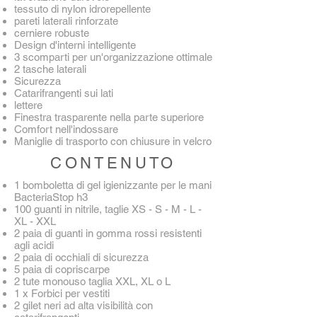
tessuto di nylon idrorepellente
pareti laterali rinforzate
cerniere robuste
Design d'interni intelligente
3 scomparti per un'organizzazione ottimale
2 tasche laterali
Sicurezza
Catarifrangenti sui lati
lettere
Finestra trasparente nella parte superiore
Comfort nell'indossare
Maniglie di trasporto con chiusure in velcro
CONTENUTO
1 bomboletta di gel igienizzante per le mani
BacteriaStop h3
100 guanti in nitrile, taglie XS - S - M - L -
XL - XXL
2 paia di guanti in gomma rossi resistenti
agli acidi
2 paia di occhiali di sicurezza
5 paia di copriscarpe
2 tute monouso taglia XXL,
XL o L
1 x Forbici per vestiti
2 gilet neri ad alta visibilità con