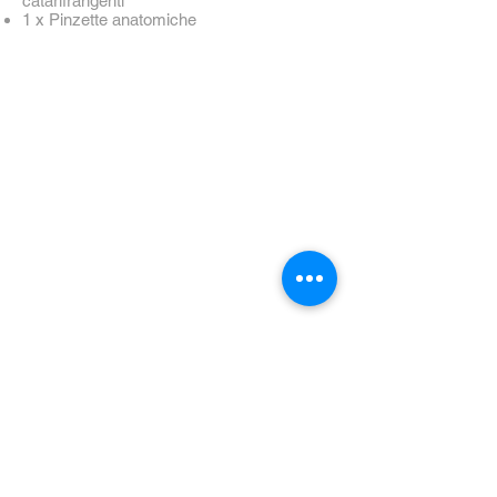
catarifrangenti
1 x Pinzette anatomiche
h1