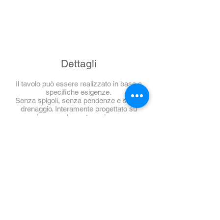
Dettagli
Il tavolo può essere realizzato in base a
specifiche esigenze.
Senza spigoli, senza pendenze e senza
drenaggio. Interamente progettato su
misura per le vostre esigenze.
Richiedeteci un preventivo personalizzato.
Saremo lieti di fornirvelo senza impegno.
Sono possibili anche misure
personalizzate.
Dati tecnici
Lunghezza: 2200 mm
Larghezza: 750 mm
Altezza: 850 mm
Capacità di carico: massimo 200 kg
Acciaio inossidabile spazzolato (materiale
n. 1.4301 - ANSI 304)