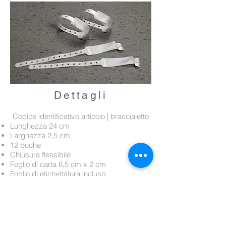
Dettagli
Codice identificativo articolo | braccialetto
Lunghezza 24 cm
Larghezza 2,5 cm
12 buche
Chiusura flessibile
Foglio di carta 6,5 cm x 2 cm
Foglio di etichettatura incluso
Chiusura a clip semplice
Etichettare in modo sicuro il corpo
plastica
bianco e trasparente