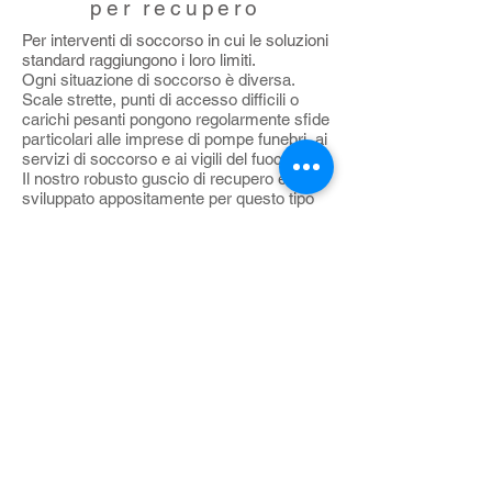
per recupero
Per interventi di soccorso in cui le soluzioni
standard raggiungono i loro limiti.
Ogni situazione di soccorso è diversa.
Scale strette, punti di accesso difficili o
carichi pesanti pongono regolarmente sfide
particolari alle imprese di pompe funebri, ai
servizi di soccorso e ai vigili del fuoco.
Il nostro robusto guscio di recupero è stato
sviluppato appositamente per questo tipo
di operazioni. Unisce massima stabilità,
elevata sicurezza e facilità di utilizzo anche
in condizioni difficili.
Il telo di soccorso è stato testato con
successo fino a 350 kg, offrendo quindi
una capacità di carico eccezionalmente
elevata. Grazie alle 10 robuste maniglie di
trasporto, più soccorritori possono prestare
assistenza contemporaneamente,
distribuendo il peso in modo ottimale e
garantendo un trasporto sicuro.
Realizzata con materiali di alta qualità e
progettata per un uso professionale,
questa robusta struttura di recupero offre la