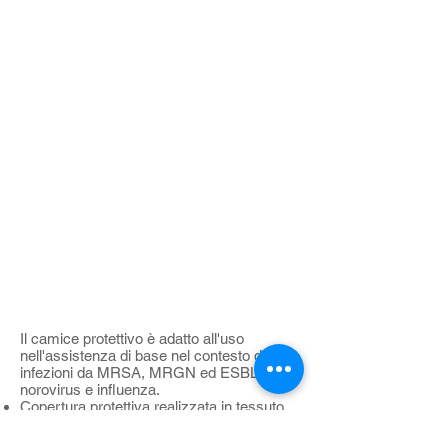
Il camice protettivo è adatto all'uso
nell'assistenza di base nel contesto di
infezioni da MRSA, MRGN ed ESBL,
norovirus e influenza.
Copertura protettiva realizzata in tessuto
non tessuto di PP (polipropilene) delicato
sulla pelle e traspirante.