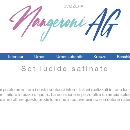
SVIZZERA
Interieur
Urnen
Urnenzubehör
Kreuze
Beschl
Set lucido satinato
i potete ammirare i nostri sontuosi interni italiani realizzati in raso luci
on
finiture in pizzo o nastro. La collezione in pizzo offre un'ampia selez
siamo offrire questo modello anche in cotone bianco o in cotone natur
Interieur Satin
Art.
Nr.
Set