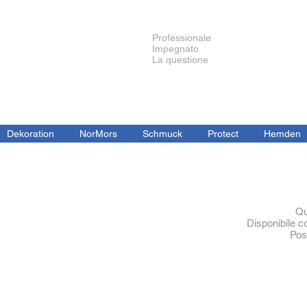
Professionale
Impegnato
La questione
Dekoration
NorMors
Schmuck
Protect
Hemden
Qu
Disponibile c
Pos
Interieur Satin
Art.
Nr.
Set