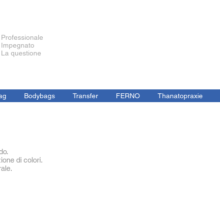
Professionale
Impegnato
La questione
ag
Bodybags
Transfer
FERNO
Thanatopraxie
do.
ione di colori.
ale.