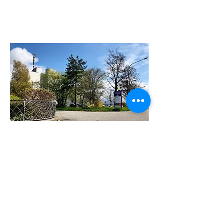
Cartello direzionale con segnaletica.
Imboccare questo vialetto.
Proseguite dritto per 10 metri. Il nostro
showroom è segnalato da un grande
cartello.