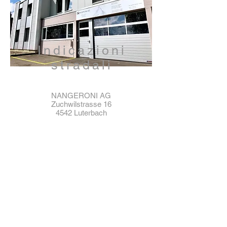
Indicazioni
stradali
NANGERONI AG
Zuchwilstrasse 16
4542 Luterbach